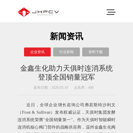
新闻资讯
企业资讯
行业新闻
资料下载
金鑫生化助力天俱时连消系统
登顶全国销量冠军
发布日期：2026-03-19
点击率：406
近日，全球企业增长咨询公司
弗若斯特沙利文
（Frost & Sullivan）发布权威认证，
天俱时集团
发酵
连消系统荣膺"全国销量第一"。作为天俱时智能瞬时
连消机核心阀门部件的战略供应商，温州金鑫生化阀